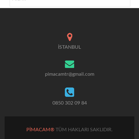
İSTANBUL
pimacamtr@gmail.com
0850 302 09 84
PİMACAM®
TÜM HAKLARI SAKLIDIR.