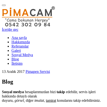
Navigasyonu
değiştir
İçeriğe geç
Ana sayfa
Hakkımızda
Referanslar
Galeri
Sosyal Medya
Blog
İletişim
13 Aralık 2017
Pimapen Servisi
Blog
Sosyal medya
hesaplarımızdan bizi
takip
edebilir, servis işleri
hakkında detaylı olarak
duyuru,
görsel,
diğer
imalat
,
tamirat
konularını takip edebilirsiniz.