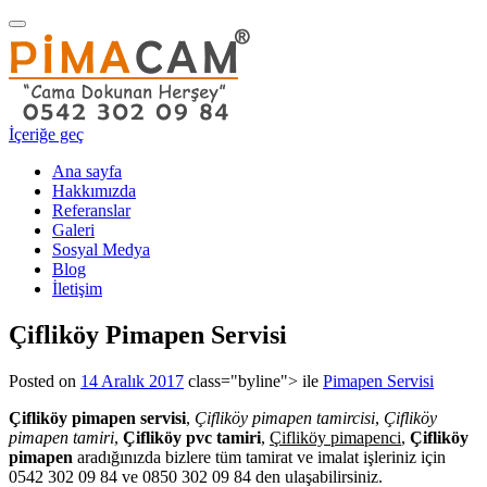
Navigasyonu
değiştir
İçeriğe geç
Ana sayfa
Hakkımızda
Referanslar
Galeri
Sosyal Medya
Blog
İletişim
Çifliköy Pimapen Servisi
Posted on
14 Aralık 2017
class="byline"> ile
Pimapen Servisi
Çifliköy pimapen servisi
,
Çifliköy pimapen tamircisi
,
Çifliköy
pimapen tamiri
,
Çifliköy pvc tamiri
,
Çifliköy pimapenci
,
Çifliköy
pimapen
aradığınızda bizlere tüm tamirat ve imalat işleriniz için
0542 302 09 84 ve 0850 302 09 84 den ulaşabilirsiniz.