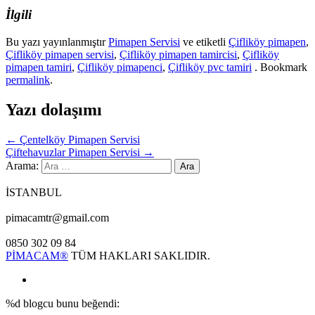
İlgili
Bu yazı yayınlanmıştır
Pimapen Servisi
ve etiketli
Çifliköy pimapen
,
Çifliköy pimapen servisi
,
Çifliköy pimapen tamircisi
,
Çifliköy
pimapen tamiri
,
Çifliköy pimapenci
,
Çifliköy pvc tamiri
. Bookmark
permalink
.
Yazı dolaşımı
←
Çentelköy Pimapen Servisi
Çiftehavuzlar Pimapen Servisi
→
Arama:
İSTANBUL
pimacamtr@gmail.com
0850 302 09 84
PİMACAM®
TÜM HAKLARI SAKLIDIR.
%d
blogcu bunu beğendi: