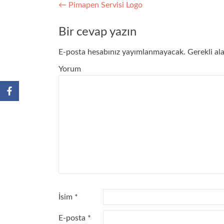
Yazı
←
Pimapen Servisi Logo
dolaşımı
Bir cevap yazın
E-posta hesabınız yayımlanmayacak.
Gerekli al
Yorum
İsim
*
E-posta
*