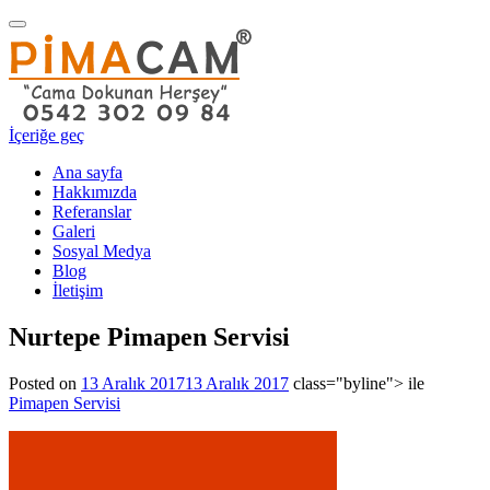
Navigasyonu
değiştir
İçeriğe geç
Ana sayfa
Hakkımızda
Referanslar
Galeri
Sosyal Medya
Blog
İletişim
Nurtepe Pimapen Servisi
Posted on
13 Aralık 2017
13 Aralık 2017
class="byline"> ile
Pimapen Servisi