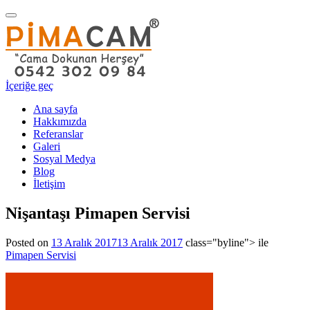
Navigasyonu
değiştir
İçeriğe geç
Ana sayfa
Hakkımızda
Referanslar
Galeri
Sosyal Medya
Blog
İletişim
Nişantaşı Pimapen Servisi
Posted on
13 Aralık 2017
13 Aralık 2017
class="byline"> ile
Pimapen Servisi