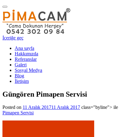
Navigasyonu
değiştir
İçeriğe geç
Ana sayfa
Hakkımızda
Referanslar
Galeri
Sosyal Medya
Blog
İletişim
Güngören Pimapen Servisi
Posted on
11 Aralık 2017
11 Aralık 2017
class="byline"> ile
Pimapen Servisi