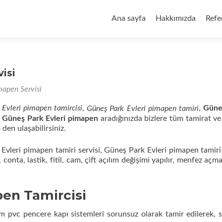
İçeriğe
geç
Ana sayfa
Hakkımızda
Refe
isi
apen Servisi
Evleri pimapen tamircisi
,
,
Güne
Güneş Park Evleri pimapen tamiri
,
Güneş Park Evleri pimapen
aradığınızda bizlere tüm tamirat ve
den ulaşabilirsiniz.
Evleri pimapen tamiri servisi, Güneş Park Evleri pimapen tamiri
 conta, lastik, fitil, cam, çift açılım değişimi yapılır, menfez açm
pen Tamircisi
m pvc pencere kapı sistemleri sorunsuz olarak tamir edilerek, 