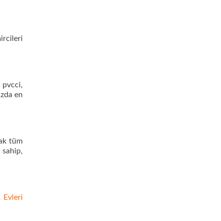
rcileri
 pvcci,
ızda en
rak tüm
 sahip,
 Evleri