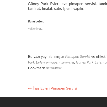
Güneş Park Evleri pvc pimapen servisi, tamirc
tamirat, imalat, satış işlemi yapılır.
Bunu beğen:
Yükleniyor...
Bu yazı yayınlanmıştır
Pimapen Servisi
ve etiketl
Park Evleri pimapen tamircisi
,
Güneş Park Evleri 
Bookmark
permalink
.
Yazı
←
İhas Evleri Pimapen Servisi
dolaşımı