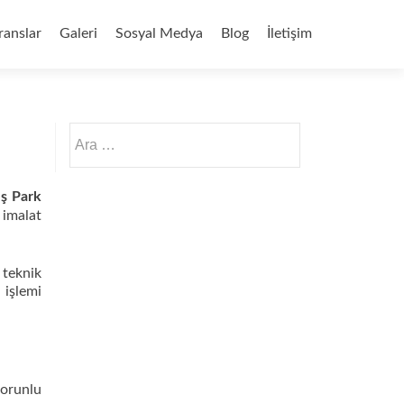
ranslar
Galeri
Sosyal Medya
Blog
İletişim
Arama:
ş Park
 imalat
 teknik
a işlemi
sorunlu