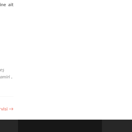
ine ait
eş
tamiri
.
visi
→