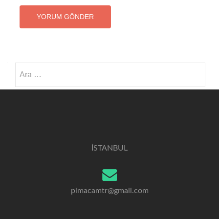
Arama:
İSTANBUL
pimacamtr@gmail.com