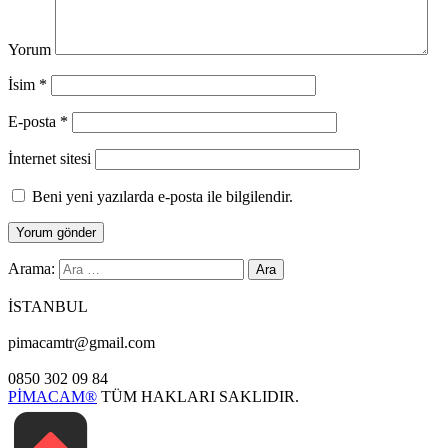
Yorum
İsim
*
E-posta
*
İnternet sitesi
Beni yeni yazılarda e-posta ile bilgilendir.
Arama:
İSTANBUL
pimacamtr@gmail.com
0850 302 09 84
PİMACAM®
TÜM HAKLARI SAKLIDIR.