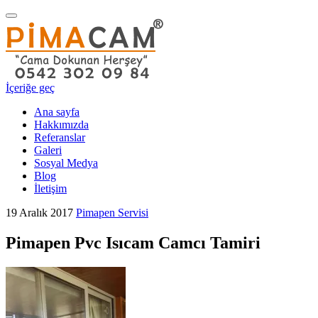
Navigasyonu
değiştir
İçeriğe geç
Ana sayfa
Hakkımızda
Referanslar
Galeri
Sosyal Medya
Blog
İletişim
19 Aralık 2017
Pimapen Servisi
Pimapen Pvc Isıcam Camcı Tamiri